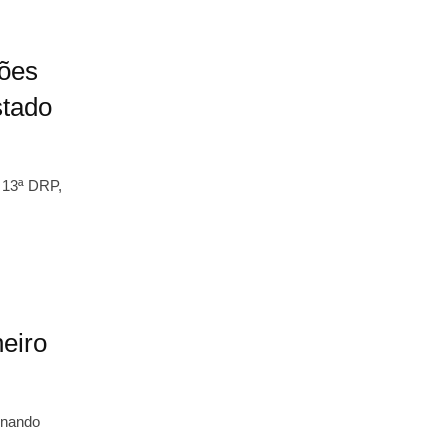
ões
stado
– 13ª DRP,
heiro
rnando