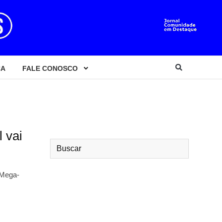
CA
FALE CONOSCO
 vai
 Mega-