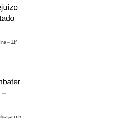
ejuízo
stado
ina – 11ª
mbater
 –
ificação de