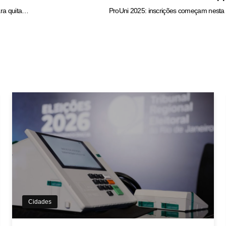
PCGO prende traficante que subtraiu carro e dinheiro de usuária para quitar dívidas de drogas – Policia Civil do Estado de Goiás
ProUni 2025: inscrições começam nesta 
Cidades