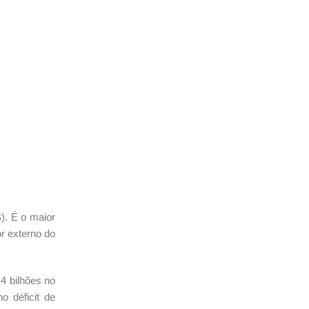
). É o maior
or externo do
4 bilhões no
o déficit de