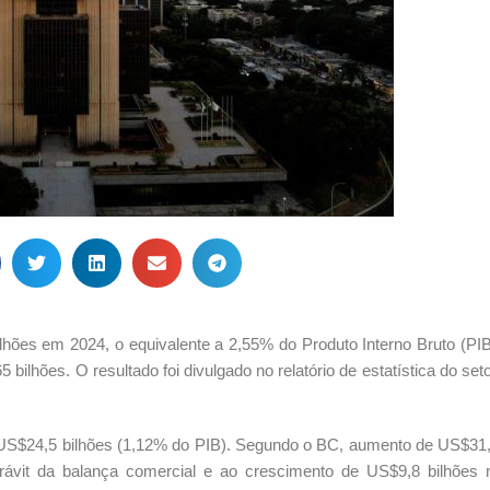
ilhões em 2024, o equivalente a 2,55% do Produto Interno Bruto (PIB
5 bilhões. O resultado foi divulgado no relatório de estatística do set
e US$24,5 bilhões (1,12% do PIB). Segundo o BC, aumento de US$31,
rávit da balança comercial e ao crescimento de US$9,8 bilhões n