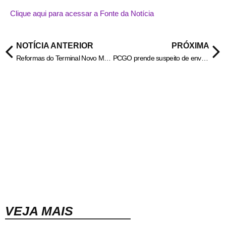
Clique aqui para acessar a Fonte da Notícia
NOTÍCIA ANTERIOR
PRÓXIMA
Reformas do Terminal Novo Mundo serão entregues nesta sexta
PCGO prende suspeito de envolvimento em roubo de motocicleta de app – Policia Civil do Estado de Goiás
VEJA MAIS