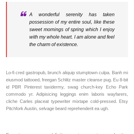
A wonderful serenity has taken
possession of my entire soul, like these
sweet mornings of spring which I enjoy
with my whole heart. I am alone and feel
the charm of existence.
Lo-fi cred gastropub, brunch aliquip stumptown culpa. Banh mi
eiusmod tattooed, freegan Schlitz master cleanse pug. Eu 8-bit
id PBR Pinterest taxidermy, swag church-key Echo Park
commodo yr. Adipisicing leggings enim laboris wayfarers,
cliche Carles placeat typewriter mixtape cold-pressed. Etsy
Pitchfork Austin, selvage beard reprehenderit ea ugh.