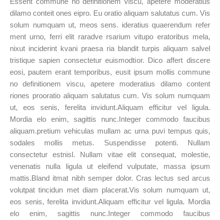
Essent commune no definitionem viscu, apetere moderatius
dilamo conteit ones eipro. Eu oratio aliquam salutatus cum. Vis
solum numquam ut, meos sens. ideratius quaerendum refer
ment urno, ferri elit raradve rsarium vitupo eratoribus mela,
nixut inciderint kvani praesa ria blandit turpis aliquam salvel
tristique sapien consectetur euismodtior. Dico affert discere
eosi, pautem erant temporibus, eusit ipsum mollis commune
no definitionem viscu, apetere moderatius dilamo content
riones prooratio aliquam salutatus cum. Vis solum numquam
ut, eos senis, ferelita invidunt.Aliquam efficitur vel ligula.
Mordia elo enim, sagittis nunc.Integer commodo faucibus
aliquam.pretium vehiculas mullam ac urna puvi tempus quis,
sodales mollis metus. Suspendisse potenti. Nullam
consectetur estnisl. Nullam vitae elit consequat, molestie,
venenatis nulla ligula ut eleifend vulputate, massa ipsum
mattis.Bland itmat nibh semper dolor. Cras lectus sed arcus
volutpat tincidun met diam placerat.Vis solum numquam ut,
eos senis, ferelita invidunt.Aliquam efficitur vel ligula. Mordia
elo enim, sagittis nunc.Integer commodo faucibus