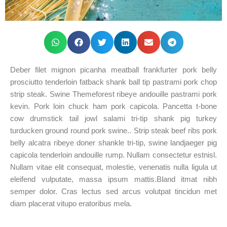
Deber filet mignon picanha meatball frankfurter pork belly
prosciutto tenderloin fatback shank ball tip pastrami pork chop
strip steak. Swine Themeforest ribeye andouille pastrami pork
kevin. Pork loin chuck ham pork capicola. Pancetta t-bone
cow drumstick tail jowl salami tri-tip shank pig turkey
turducken ground round pork swine.. Strip steak beef ribs pork
belly alcatra ribeye doner shankle tri-tip, swine landjaeger pig
capicola tenderloin andouille rump. Nullam consectetur estnisl.
Nullam vitae elit consequat, molestie, venenatis nulla ligula ut
eleifend vulputate, massa ipsum mattis.Bland itmat nibh
semper dolor. Cras lectus sed arcus volutpat tincidun met
diam placerat vitupo eratoribus mela.