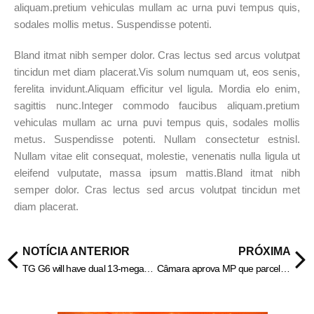
aliquam.pretium vehiculas mullam ac urna puvi tempus quis,
sodales mollis metus. Suspendisse potenti.
Bland itmat nibh semper dolor. Cras lectus sed arcus volutpat
tincidun met diam placerat.Vis solum numquam ut, eos senis,
ferelita invidunt.Aliquam efficitur vel ligula. Mordia elo enim,
sagittis nunc.Integer commodo faucibus aliquam.pretium
vehiculas mullam ac urna puvi tempus quis, sodales mollis
metus. Suspendisse potenti. Nullam consectetur estnisl.
Nullam vitae elit consequat, molestie, venenatis nulla ligula ut
eleifend vulputate, massa ipsum mattis.Bland itmat nibh
semper dolor. Cras lectus sed arcus volutpat tincidun met
diam placerat.
NOTÍCIA ANTERIOR
PRÓXIMA
TG G6 will have dual 13-megapixel cameras on the back
​Câmara aprova MP que parcela dívidas previdenciárias de estados e municípios.