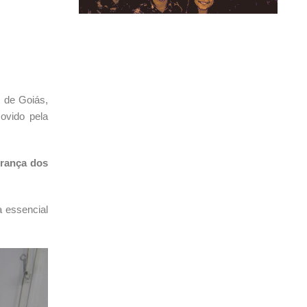
o de Goiás,
ovido pela
urança dos
a essencial