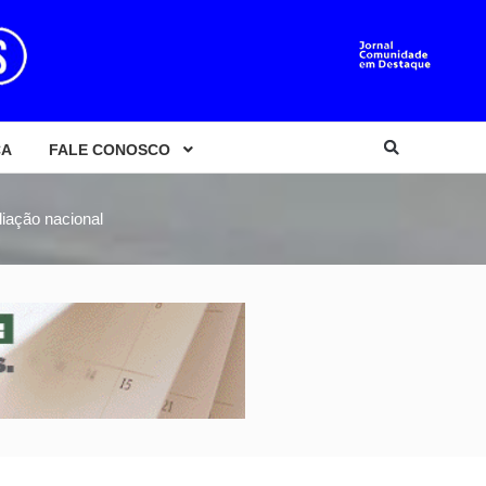
CA
FALE CONOSCO
iação nacional