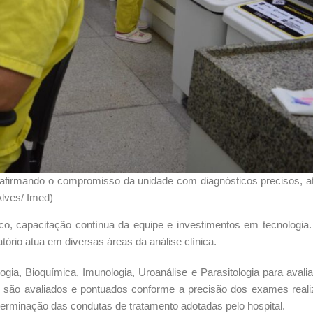
reafirmando o compromisso da unidade com diagnósticos precisos, 
Alves/ Imed)
ico, capacitação contínua da equipe e investimentos em tecnologi
ório atua em diversas áreas da análise clínica.
a, Bioquímica, Imunologia, Uroanálise e Parasitologia para avali
os são avaliados e pontuados conforme a precisão dos exames real
eterminação das condutas de tratamento adotadas pelo hospital.