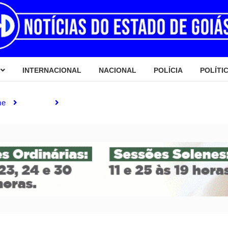
INTERNACIONAL
NACIONAL
POLÍCIA
POLÍTI
me
Polícia
O Nordeste goiano precisa de espaço na eleiçã