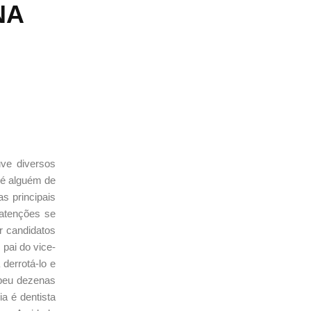
NA
uve diversos
r é alguém de
s principais
 atenções se
r candidatos
 pai do vice-
 derrotá-lo e
ebeu dezenas
a é dentista