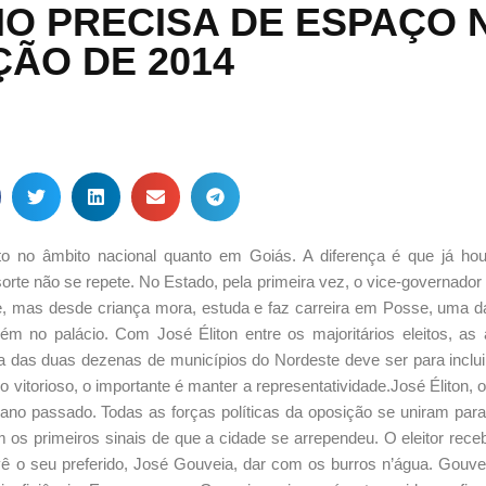
O PRECISA DE ESPAÇO 
ÇÃO DE 2014
o no âmbito nacional quanto em Goiás. A diferença é que já ho
sorte não se repete. No Estado, pela primeira vez, o vice-governado
, mas desde criança mora, estuda e faz carreira em Posse, uma da
ém no palácio. Com José Éliton entre os majoritários eleitos, as
a das duas dezenas de municípios do Nordeste deve ser para inclui
itorioso, o importante é manter a representatividade.José Éliton, o
o ano passado. Todas as forças políticas da oposição se uniram para
 os primeiros sinais de que a cidade se arrependeu. O eleitor rec
ê o seu preferido, José Gouveia, dar com os burros n’água. Gouvei