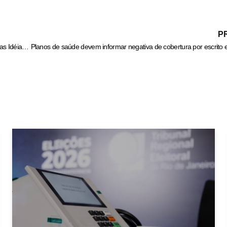
P
O Estado de Goiás e Cezarina Perde um Grande Pensador,mas suas Idéias e Idéias Permanecerão.