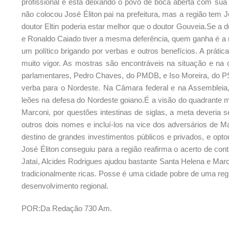
profissional e está deixando o povo de boca aberta com sua 
não colocou José Éliton pai na prefeitura, mas a região tem J
doutor Eltin poderia estar melhor que o doutor Gouveia.Se a
e Ronaldo Caiado tiver a mesma deferência, quem ganha é a r
um político brigando por verbas e outros benefícios. A prát
muito vigor. As mostras são encontráveis na situação e na 
parlamentares, Pedro Chaves, do PMDB, e Iso Moreira, do PS
verba para o Nordeste. Na Câmara federal e na Assemblei
leões na defesa do Nordeste goiano.É a visão do quadrante ma
Marconi, por questões intestinas de siglas, a meta deveria 
outros dois nomes e incluí-los na vice dos adversários de M
destino de grandes investimentos públicos e privados, e opto
José Éliton conseguiu para a região reafirma o acerto de co
Jataí, Alcides Rodrigues ajudou bastante Santa Helena e Marc
tradicionalmente ricas. Posse é uma cidade pobre de uma reg
desenvolvimento regional.
POR:Da Redação 730 Am.