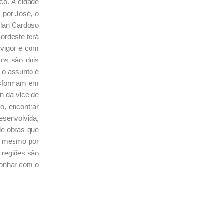
co. A cidade
é por José, o
rlan Cardoso
ordeste terá
 vigor e com
tos são dois
 o assunto é
nsformam em
n da vice de
o, encontrar
esenvolvida,
de obras que
 o mesmo por
s regiões são
sonhar com o