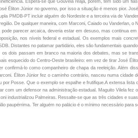
ineficiência. Espera-se que Gouveia reaja, porém, tem sido um fias
osé Éliton Júnior no governo, por isso a situação é menos pior. Jos
 dupla PMDB-PT incluir alguém do Nordeste e a terceira via de Vande
egião. De qualquer maneira, com Marconi, Caiado ou Vanderlan, o N
ica pode parecer arcaica, deveria estar em desuso, mas continua em
oposição, nos níveis federal e estadual. Os exemplos mais concre
DB. Distantes no patamar partidário, eles são fundamentais quando
a, os dois passam em branco na maioria dos debates, mas se tra
is esquecido do Centro-Oeste brasileiro: em vez de tirar José Élito
ser confirmá-lo como companheiro de chapa da reeleição. Além diss
arconi. Éliton Júnior fez o caminho contrário, nasceu numa cidade d
u por Posse. Que o exemplo se espalhe e frutifique.A extensa lista 
ntar com um defensor na administração estadual. Maguito Vilela fez
oni industrializou Palmeiras. Ressalte-se que as três cidades e sua
ião paupérrima. Ter alguém no palácio é o mínimo necessário para 