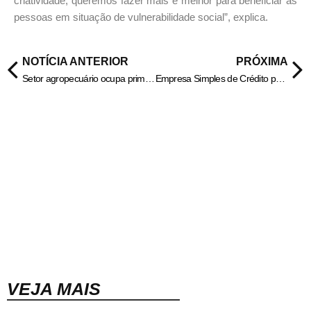
criatividade, queremos fazer mais e melhor para beneficiar as
pessoas em situação de vulnerabilidade social”, explica.
NOTÍCIA ANTERIOR
PRÓXIMA
Setor agropecuário ocupa primeira posição na criação de empregos
Empresa Simples de Crédito pode injetar R$ 20 bilhões por ano nos pequenos negócios
VEJA MAIS