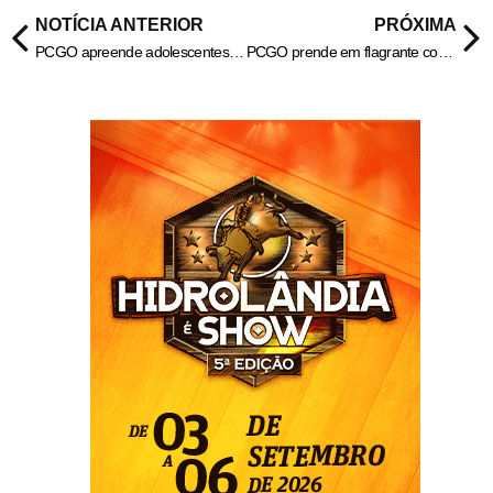
NOTÍCIA ANTERIOR
PRÓXIMA
PCGO apreende adolescentes por furtos de equinos em Porangatu e recupera animais – Policia Civil do Estado de Goiás
PCGO prende em flagrante corretor de imóveis por estelionato imobiliário em Goiânia – Policia Civil do Estado de Goiás