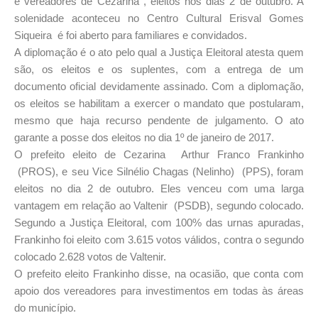
e vereadores de Cezarina , eleitos nos dias 2 de outubro. A
solenidade aconteceu no Centro Cultural Erisval Gomes
Siqueira é foi aberto para familiares e convidados.
A diplomação é o ato pelo qual a Justiça Eleitoral atesta quem
são, os eleitos e os suplentes, com a entrega de um
documento oficial devidamente assinado. Com a diplomação,
os eleitos se habilitam a exercer o mandato que postularam,
mesmo que haja recurso pendente de julgamento. O ato
garante a posse dos eleitos no dia 1º de janeiro de 2017.
O prefeito eleito de Cezarina Arthur Franco Frankinho
(PROS), e seu Vice Silnélio Chagas (Nelinho) (PPS), foram
eleitos no dia 2 de outubro. Eles venceu com uma larga
vantagem em relação ao Valtenir (PSDB), segundo colocado.
Segundo a Justiça Eleitoral, com 100% das urnas apuradas,
Frankinho foi eleito com 3.615 votos válidos, contra o segundo
colocado 2.628 votos de Valtenir.
O prefeito eleito Frankinho disse, na ocasião, que conta com
apoio dos vereadores para investimentos em todas às áreas
do município.