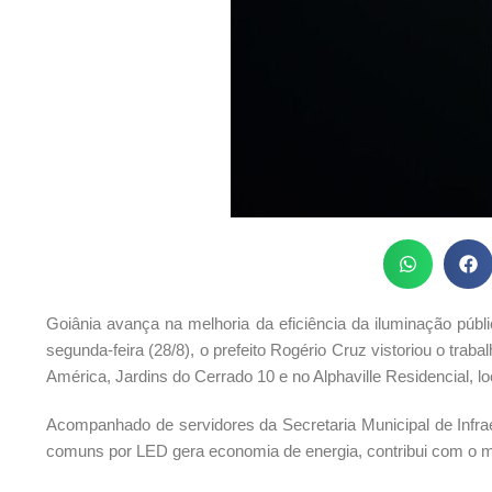
Goiânia avança na melhoria da eficiência da iluminação púb
segunda-feira (28/8), o prefeito Rogério Cruz vistoriou o trab
América, Jardins do Cerrado 10 e no Alphaville Residencial, lo
Acompanhado de servidores da Secretaria Municipal de Infraes
comuns por LED gera economia de energia, contribui com o m