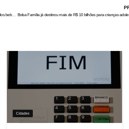
P
Pesquisa da FGV aponta que Programa Cisternas melhora saúde dos bebês no Semiárido brasileiro
Cidades