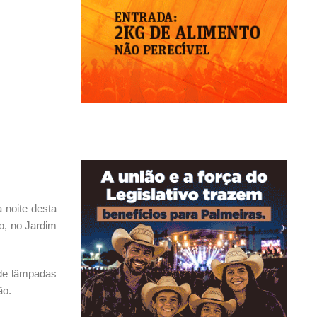
 noite desta
go, no Jardim
o de lâmpadas
ão.