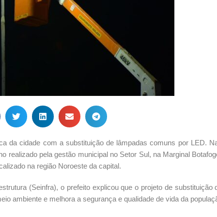
lica da cidade com a substituição de lâmpadas comuns por LED. Na
alho realizado pela gestão municipal no Setor Sul, na Marginal Botafo
calizado na região Noroeste da capital.
trutura (Seinfra), o prefeito explicou que o projeto de substituiçã
eio ambiente e melhora a segurança e qualidade de vida da populaç