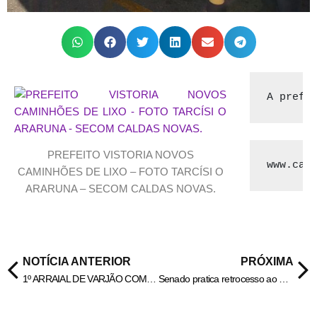
A prefe
PREFEITO VISTORIA NOVOS
www.cal
CAMINHÕES DE LIXO – FOTO TARCÍSI O
ARARUNA – SECOM CALDAS NOVAS.
NOTÍCIA ANTERIOR
PRÓXIMA
1º ARRAIAL DE VARJÃO COM MUITA FESTA E ANIMAÇÃO E REGASTE DA CULTURA NO MUNICÍPIO APOIDA PELA PREFEITA JULIANA RASSI.
Senado pratica retrocesso ao engavetar projeto que trata da“Desaposentação”