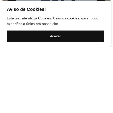
Aviso de Cookies!
Este website utiliza Cookies. Usamos cookies, garantindo
experiência única em nosso site.
Aceitar
Cidades
Federação PSOL-Rede
oficializa apoio à
candidatura de Lula à
reeleição
A Federação PSOL-Rede Sustentabilidade
oficializou apoio à candidatura de Luiz Inácio Lula