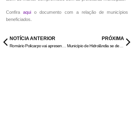
Confira
aqui
o documento com a relação de municípios
beneficiados.
NOTÍCIA ANTERIOR
PRÓXIMA
Romário Policarpo vai apresentar projeto de resolução para instituir ponto biométrico.
Município de Hidrolândia se destaca em meio a crise