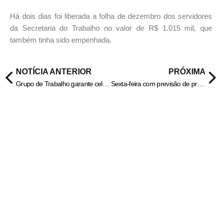
Há dois dias foi liberada a folha de dezembro dos servidores
da Secretaria do Trabalho no valor de R$ 1.015 mil, que
também tinha sido empenhada.
NOTÍCIA ANTERIOR
PRÓXIMA
Grupo de Trabalho garante celeridade na criação do complexo que vai gerar 30 mil empregos em Aparecida
Sexta-feira com previsão de predomínio de sol em Goiás