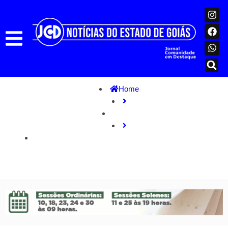
Home
Estado
Estado conclui folha de janeiro e paga dezembro para
parte da Educação