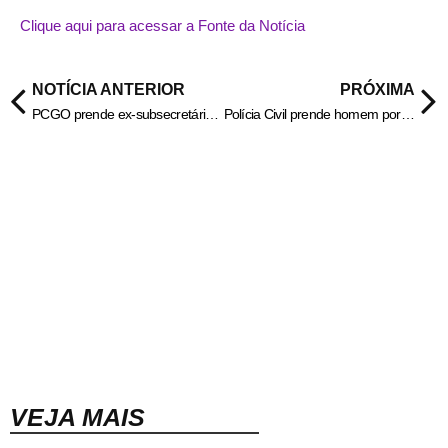
Clique aqui para acessar a Fonte da Notícia
NOTÍCIA ANTERIOR
PRÓXIMA
PCGO prende ex-subsecretário da Prefeitura de Quirinópolis por crimes contra a administração pública – Policia Civil do Estado de Goiás
Polícia Civil prende homem por tráfico de drogas, porte ilegal de arma de fogo, posse de munição e ameaça – Policia Civil do Estado de Goiás
VEJA MAIS